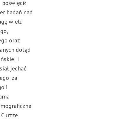
j poświęcił
ier badań nad
agę wielu
go,
ego oraz
nanych dotąd
ńskiej i
iał jechać
ego: za
o i
dama
homograficzne
 Curtze