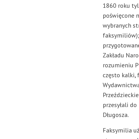
1860 roku ty
poświęcone n
wybranych str
faksymiliów);
przygotowane
Zakładu Naro
rozumieniu P
często kalki, 
Wydawnictwa 
Przeździeckie
przesyłali do
Długosza.
Faksymilia u