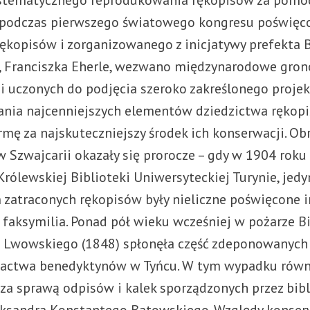
ystematycznego reprodukowania rękopisów za pomocą
 podczas pierwszego światowego kongresu poświęc
ękopisów i zorganizowanego z inicjatywy prefekta B
, Franciszka Eherle, wezwano międzynarodowe gron
 i uczonych do podjęcia szeroko zakreślonego proje
nia najcenniejszych elementów dziedzictwa rękop
rmę za najskuteczniejszy środek ich konserwacji. Ob
 Szwajcarii okazały się prorocze – gdy w 1904 roku
Królewskiej Biblioteki Uniwersyteckiej Turynie, jed
zatraconych rękopisów były nieliczne poświęcone 
 faksymilia. Ponad pół wieku wcześniej w pożarze Bi
 Lwowskiego (1848) spłonęła część zdeponowanych
actwa benedyktynów w Tyńcu. W tym wypadku równi
 za sprawą odpisów i kalek sporządzonych przez bibli