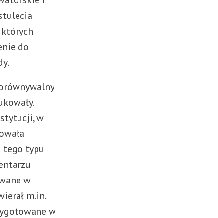
watorskie i
stulecia
 których
enie do
dy.
 porównywalny
ukowały.
stytucji, w
mowała
a tego typu
entarzu
wywane w
ierał m.in.
rzygotowane w