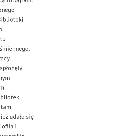
 fotografii.
onego
iblioteki
o
ktu
iśmiennego,
rady
 spłonęły
ynym
im
blioteki
 tam
eż udało się
ofila i