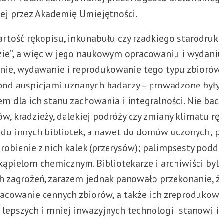
j przez Akademię Umiejętności.
rtość rękopisu, inkunabułu czy rzadkiego starodruk
dzie”, a więc w jego naukowym opracowaniu i wydani
nie, wydawanie i reprodukowanie tego typu zbiorów 
od auspicjami uznanych badaczy – prowadzone były 
m dla ich stanu zachowania i integralności. Nie ba
w, kradzieży, dalekiej podróży czy zmiany klimatu r
do innych bibliotek, a nawet do domów uczonych;
robienie z nich kalek (przerysów); palimpsesty po
pielom chemicznym. Bibliotekarze i archiwiści byli
h zagrożeń, zarazem jednak panowało przekonanie,
racowanie cennych zbiorów, a także ich zreprodukow
lepszych i mniej inwazyjnych technologii stanowi i