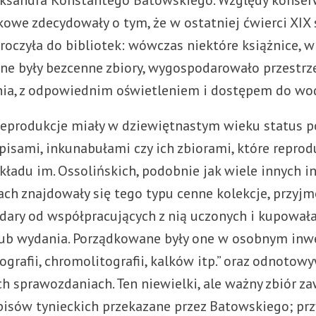
leksandra Konstantego Batowskiego. Względy konser
owe zdecydowały o tym, że w ostatniej ćwierci XIX 
roczyła do bibliotek: wówczas niektóre książnice, w
e były bezcenne zbiory, wygospodarowało przestrz
ia, z odpowiednim oświetleniem i dostępem do wo
 reprodukcje miały w dziewiętnastym wieku status
pisami, inkunabułami czy ich zbiorami, które reprod
kładu im. Ossolińskich, podobnie jak wiele innych in
ach znajdowały się tego typu cenne kolekcje, przyj
dary od współpracujących z nią uczonych i kupował
lub wydania. Porządkowane były one w osobnym inw
tografii, chromolitografii, kalków itp.” oraz odnoto
 sprawozdaniach. Ten niewielki, ale ważny zbiór zaw
opisów tynieckich przekazane przez Batowskiego; p