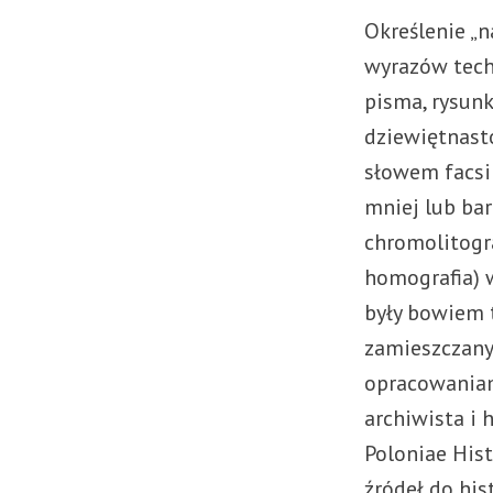
Określenie „
wyrazów tech
pisma, rysunk
dziewiętnast
słowem facsi
mniej lub ba
chromolitogra
homografia) w
były bowiem 
zamieszczany
opracowaniam
archiwista i
Poloniae Hist
źródeł do his