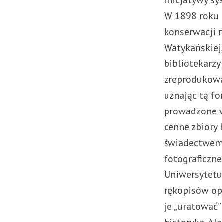
inicjatywy s
W 1898 roku
konserwacji r
Watykańskiej
bibliotekarzy
zreprodukowa
uznając tą fo
prowadzone w
cenne zbiory 
świadectwem 
fotograficzne
Uniwersytetu
rękopisów op
je „uratować”