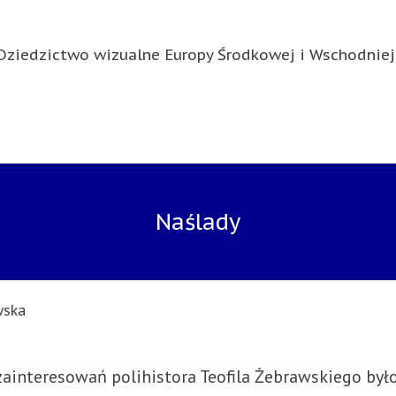
Dziedzictwo wizualne Europy Środkowej i Wschodniej
Naślady
wska
zainteresowań polihistora Teofila Żebrawskiego był