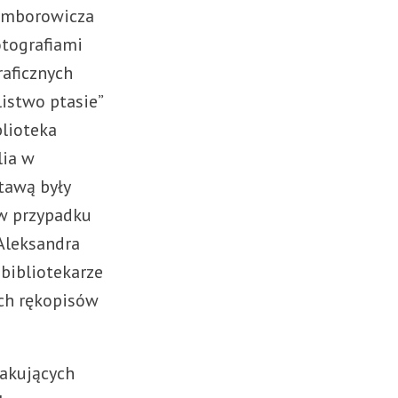
kimborowicza
otografiami
raficznych
listwo ptasie”
blioteka
lia w
tawą były
. w przypadku
Aleksandra
 bibliotekarze
ach rękopisów
rakujących