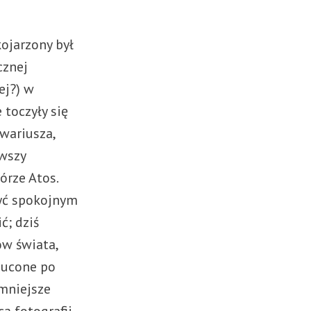
ojarzony był
cznej
ej?) w
 toczyły się
wariusza,
rwszy
órze Atos.
być spokojnym
ć; dziś
ów świata,
rzucone po
 mniejsze