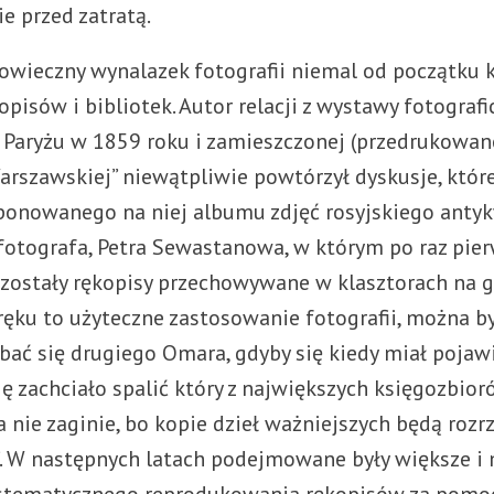
e przed zatratą.
owieczny wynalazek fotografii niemal od początku k
opisów i bibliotek. Autor relacji z wystawy fotografi
 Paryżu w 1859 roku i zamieszczonej (przedrukowan
arszawskiej” niewątpliwie powtórzył dyskusje, które
onowanego na niej albumu zdjęć rosyjskiego antyk
 fotografa, Petra Sewastanowa, w którym po raz pie
 zostały rękopisy przechowywane w klasztorach na g
 ręku to użyteczne zastosowanie fotografii, można 
 bać się drugiego Omara, gdyby się kiedy miał pojawi
ię zachciało spalić który z największych księgozbior
 nie zaginie, bo kopie dzieł ważniejszych będą roz
”. W następnych latach podejmowane były większe i