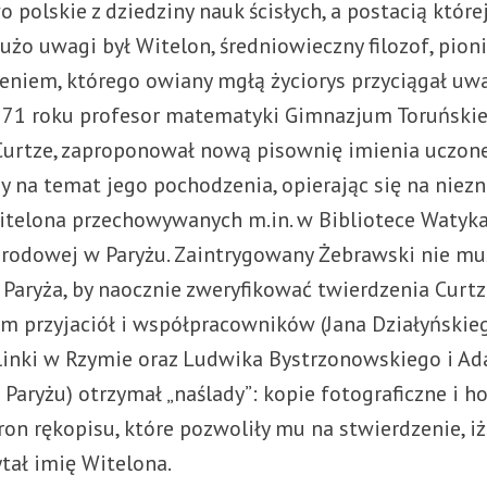
 polskie z dziedziny nauk ścisłych, a postacią które
użo uwagi był Witelon, średniowieczny filozof, pion
zeniem, którego owiany mgłą życiorys przyciągał uw
871 roku profesor matematyki Gimnazjum Toruńskie
urtze, zaproponował nową pisownię imienia uczon
y na temat jego pochodzenia, opierając się na niez
itelona przechowywanych m.in. w Bibliotece Watyka
arodowej w Paryżu. Zaintrygowany Żebrawski nie mus
Paryża, by naocznie zweryfikować twierdzenia Curtz
m przyjaciół i współpracowników (Jana Działyńskieg
linki w Rzymie oraz Ludwika Bystrzonowskiego i A
 Paryżu) otrzymał „naślady”: kopie fotograficzne i 
on rękopisu, które pozwoliły mu na stwierdzenie, iż
tał imię Witelona.