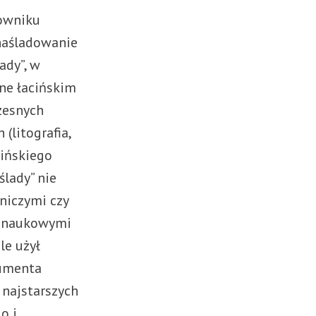
łowniku
naśladowanie
ady”, w
ne łacińskim
zesnych
(litografia,
lińskiego
lady” nie
niczymi czy
, naukowymi
le użył
numenta
 najstarszych
o i