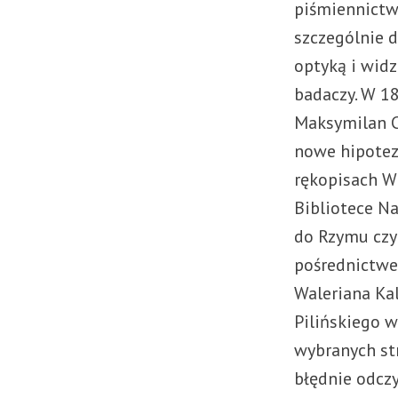
piśmiennictwo
szczególnie d
optyką i wid
badaczy. W 1
Maksymilan C
nowe hipotez
rękopisach W
Bibliotece N
do Rzymu czy 
pośrednictwe
Waleriana Ka
Pilińskiego w
wybranych str
błędnie odczy