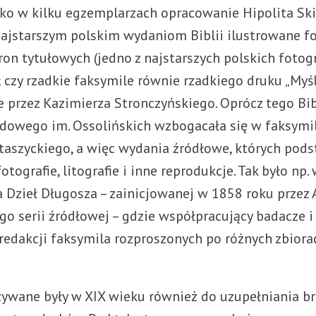
lko w kilku egzemplarzach opracowanie Hipolita S
ajstarszym polskim wydaniom Biblii ilustrowane f
on tytułowych (jedno z najstarszych polskich fotog
 czy rzadkie faksymile równie rzadkiego druku „Myś
 przez Kazimierza Stronczyńskiego. Oprócz tego Bi
dowego im. Ossolińskich wzbogacała się w faksymi
taszyckiego, a więc wydania źródłowe, których pods
fotografie, litografie i inne reprodukcje. Tak było np
Dzieł Długosza – zainicjowanej w 1858 roku przez 
go serii źródłowej – gdzie współpracujący badacze i
 redakcji faksymila rozproszonych po różnych zbior
żywane były w XIX wieku również do uzupełniania b