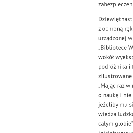
zabezpieczeni
Dziewiętnast
z ochroną ręk
urządzonej w
„Bibliotece W
wokół wyeksp
podróżnika i
zilustrowane
„Mając raz w
o naukę i nie
jeżeliby mu s
wiedza ludzka
całym globie