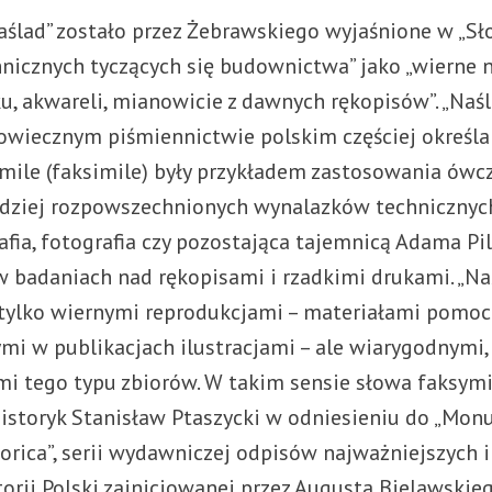
naślad” zostało przez Żebrawskiego wyjaśnione w „S
nicznych tyczących się budownictwa” jako „wierne 
u, akwareli, mianowicie z dawnych rękopisów”. „Naśl
owiecznym piśmiennictwie polskim częściej określa
mile (faksimile) były przykładem zastosowania ówc
rdziej rozpowszechnionych wynalazków technicznych 
fia, fotografia czy pozostająca tajemnicą Adama Pi
 badaniach nad rękopisami i rzadkimi drukami. „Naś
tylko wiernymi reprodukcjami – materiałami pomoc
mi w publikacjach ilustracjami – ale wiarygodnymi
i tego typu zbiorów. W takim sensie słowa faksymi
 historyk Stanisław Ptaszycki w odniesieniu do „Mo
orica”, serii wydawniczej odpisów najważniejszych i
torii Polski zainicjowanej przez Augusta Bielawskieg