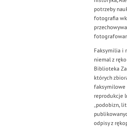
historyka, A
potrzeby nauk
fotografia wk
przechowywan
fotografowan
Faksymilia i
niemal z ręko
Biblioteka Za
których zbior
faksymilowe 
reprodukcje 
„podobizn, li
publikowanych
odpisy z ręk