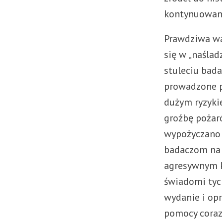
kontynuowane
Prawdziwa wa
się w „naśla
stuleciu bada
prowadzone p
dużym ryzykie
groźbę pożaró
wypożyczano 
badaczom na 
agresywnym ką
świadomi tyc
wydanie i op
pomocy coraz 