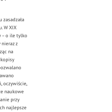
u zasadzała
u. W XIX
– o ile tylko
nieraz z
cząc na
ękopisy
 pozwalano
ddawano
, oczywiście,
 że naukowe
anie przy
ch najlepsze