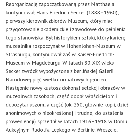
Reorganizację zapoczątkowaną przez Matthaeia
kontynuował Hans Friedrich Secker (1888–1960),
pierwszy kierownik zbiorów Muzeum, który miał
przygotowanie akademickie i zawodowe do pełnienia
tego stanowiska. Był historykiem sztuki, który karierę
muzealnika rozpoczynał w Hohenlohen-Museum w
Strasburgu, kontynuował zaś w Kaiser-Friedrich-
Museum w Magdeburgu. W latach 80. XIX wieku
Secker zwrócił wypożyczone z berlińskiej Galerii
Narodowej pięć wielkoformatowych płócien.
Następnie nowy kustosz dokonał selekcji obrazów w
muzealnych zasobach, część oddał właścicielom i
depozytariuszom, a część (ok. 250, głównie kopii, dzieł
anonimowych o nieokreślonej i trudnej do ustalenia
proweniencji) sprzedał w latach 1916–1918 w Domu
Aukcyjnym Rudolfa Lepkego w Berlinie. Wreszcie,