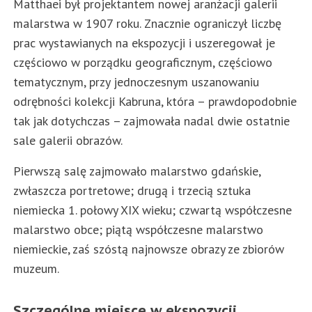
Matthaei był projektantem nowej aranżacji galerii
malarstwa w 1907 roku. Znacznie ograniczył liczbę
prac wystawianych na ekspozycji i uszeregował je
częściowo w porządku geograficznym, częściowo
tematycznym, przy jednoczesnym uszanowaniu
odrębności kolekcji Kabruna, która – prawdopodobnie
tak jak dotychczas – zajmowała nadal dwie ostatnie
sale galerii obrazów.
Pierwszą salę zajmowało malarstwo gdańskie,
zwłaszcza portretowe; drugą i trzecią sztuka
niemiecka 1. połowy XIX wieku; czwartą współczesne
malarstwo obce; piątą współczesne malarstwo
niemieckie, zaś szóstą najnowsze obrazy ze zbiorów
muzeum.
Szczególne miejsce w ekspozycji