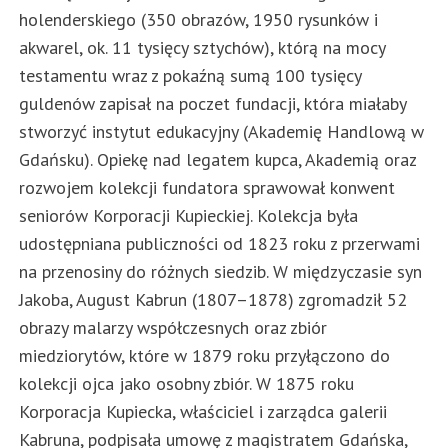
holenderskiego (350 obrazów, 1950 rysunków i
akwarel, ok. 11 tysięcy sztychów), którą na mocy
testamentu wraz z pokaźną sumą 100 tysięcy
guldenów zapisał na poczet fundacji, która miałaby
stworzyć instytut edukacyjny (Akademię Handlową w
Gdańsku). Opiekę nad legatem kupca, Akademią oraz
rozwojem kolekcji fundatora sprawował konwent
seniorów Korporacji Kupieckiej. Kolekcja była
udostępniana publiczności od 1823 roku z przerwami
na przenosiny do różnych siedzib. W międzyczasie syn
Jakoba, August Kabrun (1807–1878) zgromadził 52
obrazy malarzy współczesnych oraz zbiór
miedziorytów, które w 1879 roku przyłączono do
kolekcji ojca jako osobny zbiór. W 1875 roku
Korporacja Kupiecka, właściciel i zarządca galerii
Kabruna, podpisała umowę z magistratem Gdańska,