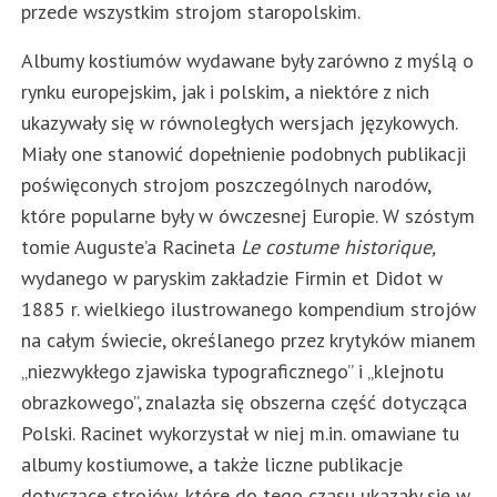
przede wszystkim strojom staropolskim.
Albumy kostiumów wydawane były zarówno z myślą o
rynku europejskim, jak i polskim, a niektóre z nich
ukazywały się w równoległych wersjach językowych.
Miały one stanowić dopełnienie podobnych publikacji
poświęconych strojom poszczególnych narodów,
które popularne były w ówczesnej Europie. W szóstym
tomie Auguste’a Racineta
Le costume historique
,
wydanego w paryskim zakładzie Firmin et Didot w
1885 r. wielkiego ilustrowanego kompendium strojów
na całym świecie, określanego przez krytyków mianem
„niezwykłego zjawiska typograficznego” i „klejnotu
obrazkowego”, znalazła się obszerna część dotycząca
Polski. Racinet wykorzystał w niej m.in. omawiane tu
albumy kostiumowe, a także liczne publikacje
dotyczące strojów, które do tego czasu ukazały się w