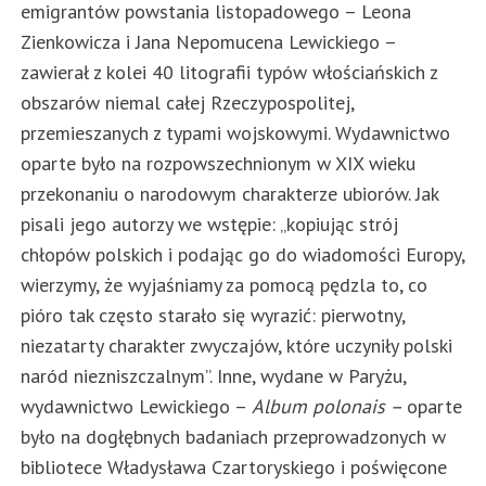
emigrantów powstania listopadowego – Leona
Zienkowicza i Jana Nepomucena Lewickiego –
zawierał z kolei 40 litografii typów włościańskich z
obszarów niemal całej Rzeczypospolitej,
przemieszanych z typami wojskowymi. Wydawnictwo
oparte było na rozpowszechnionym w XIX wieku
przekonaniu o narodowym charakterze ubiorów. Jak
pisali jego autorzy we wstępie: „kopiując strój
chłopów polskich i podając go do wiadomości Europy,
wierzymy, że wyjaśniamy za pomocą pędzla to, co
pióro tak często starało się wyrazić: pierwotny,
niezatarty charakter zwyczajów, które uczyniły polski
naród niezniszczalnym”. Inne, wydane w Paryżu,
wydawnictwo Lewickiego –
Album polonais –
oparte
było na dogłębnych badaniach przeprowadzonych w
bibliotece Władysława Czartoryskiego i poświęcone