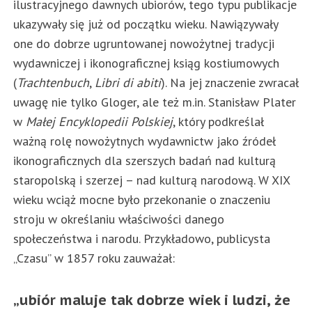
ilustracyjnego dawnych ubiorów, tego typu publikacje
ukazywały się już od początku wieku. Nawiązywały
one do dobrze ugruntowanej nowożytnej tradycji
wydawniczej i ikonograficznej ksiąg kostiumowych
(
Trachte
n
buch
,
Libri di abiti
). Na jej znaczenie zwracał
uwagę nie tylko Gloger, ale też m.in. Stanisław Plater
w
Małej Encyklopedii Polskiej
, który podkreślał
ważną rolę nowożytnych wydawnictw jako źródeł
ikonograficznych dla szerszych badań nad kulturą
staropolską i szerzej – nad kulturą narodową. W XIX
wieku wciąż mocne było przekonanie o znaczeniu
stroju w określaniu właściwości danego
społeczeństwa i narodu. Przykładowo, publicysta
„Czasu” w 1857 roku zauważał:
„ubiór maluje tak dobrze wiek i ludzi, że